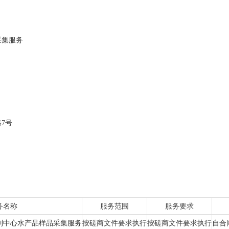
采集服务
路
7号
务名称
服务范围
服务要求
制中心水产品样品采集服务
按
磋商
文件要求执行
按
磋商
文件要求执行
自合